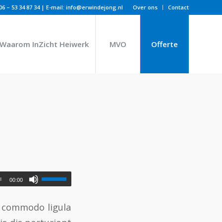
06 – 53 34 87 34
| E-mail:
info@erwindejong.nl
Over ons
Contact
Waarom InZicht Heiwerk
MVO
Offerte
00:00
n commodo ligula