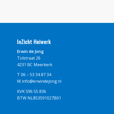
InZicht Heiwerk
Erwin de Jong
Tolstraat 26
4231 BC Meerkerk
T 06 – 53 34 87 34
M
info@erwindejong.nl
KVK 596 55 836
BTW NL853591027B01