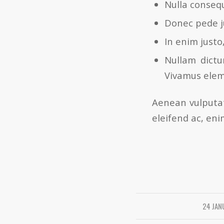
Nulla conseq
Donec pede ju
In enim justo
Nullam dictu
Vivamus elem
Aenean vulputate
eleifend ac, eni
24 JAN