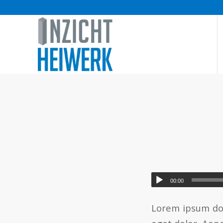
00:00
Lorem ipsum dol