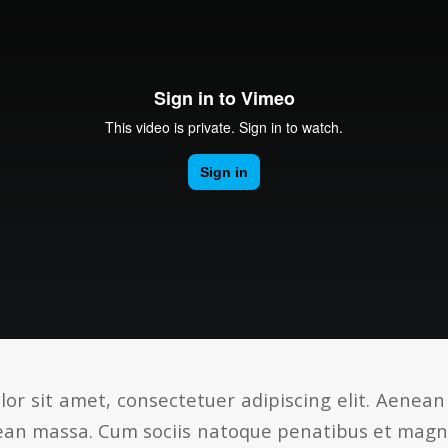
or sit amet, consectetuer adipiscing elit. Aenea
ean massa. Cum sociis natoque penatibus et magni