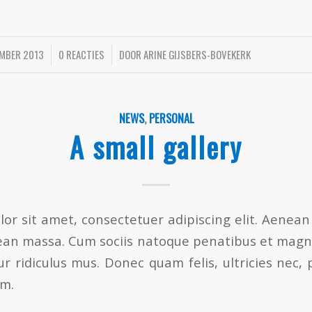
MBER 2013
/
0 REACTIES
/
DOOR
ARINE GIJSBERS-BOVEKERK
NEWS
,
PERSONAL
A small gallery
or sit amet, consectetuer adipiscing elit. Aenea
ean massa. Cum sociis natoque penatibus et magni
r ridiculus mus. Donec quam felis, ultricies nec, 
em.