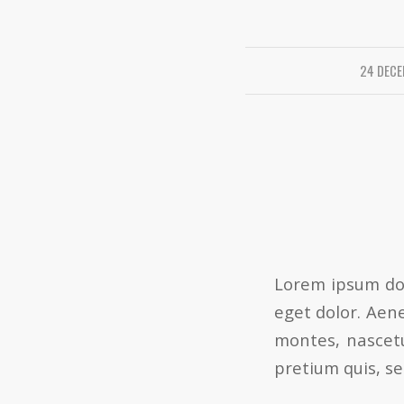
24 DECE
Lorem ipsum dol
eget dolor. Aen
montes, nascetu
pretium quis, s