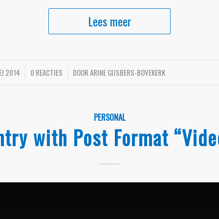
Lees meer
EI 2014
0 REACTIES
/
DOOR
ARINE GIJSBERS-BOVEKERK
PERSONAL
ntry with Post Format “Vide