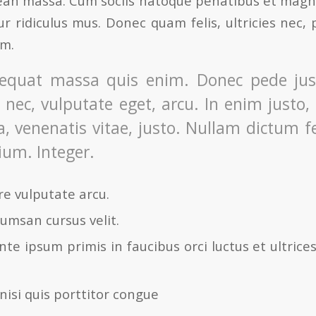
ean massa. Cum sociis natoque penatibus et magni
r ridiculus mus. Donec quam felis, ultricies nec, 
em.
equat massa quis enim. Donec pede justo
t nec, vulputate eget, arcu. In enim justo,
a, venenatis vitae, justo. Nullam dictum f
ium. Integer.
e vulputate arcu.
umsan cursus velit.
te ipsum primis in faucibus orci luctus et ultrice
nisi quis porttitor congue