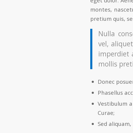
eget dolor. Aen
montes, nascetu
pretium quis, s
Nulla cons
vel, alique
imperdiet 
mollis pret
Donec posuer
Phasellus acc
Vestibulum an
Curae;
Sed aliquam, 