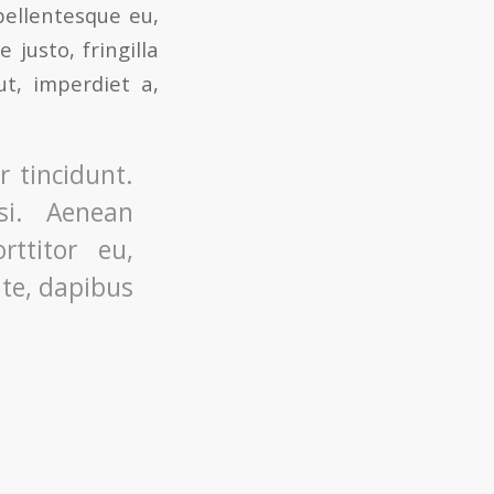
pellentesque eu,
justo, fringilla
ut, imperdiet a,
 tincidunt.
si. Aenean
rttitor eu,
nte, dapibus