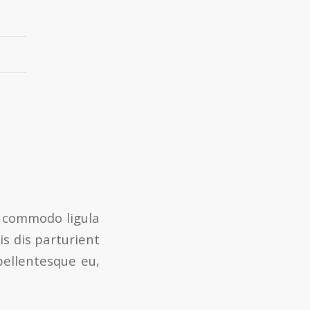
n commodo ligula
s dis parturient
pellentesque eu,