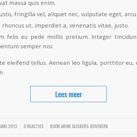
uat massa quis enim.
sto, fringilla vel, aliquet nec, vulputate eget, arcu
, rhoncus ut, imperdiet a, venenatis vitae, justo.
m felis eu pede mollis pretium. Integer tincidun
entum semper nisi.
 eleifend tellus. Aenean leo ligula, porttitor eu,
m.
Lees meer
UARI 2013
/
0 REACTIES
/
DOOR
ARINE GIJSBERS-BOVEKERK