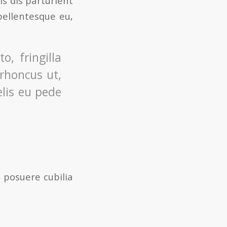
s dis parturient
pellentesque eu,
, fringilla
 rhoncus ut,
elis eu pede
s posuere cubilia