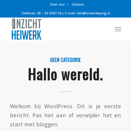
Over ons
Contact
Telefoon:
06 – 53 34 87 34
| E-mail:
info@erwindejong.nl
GEEN CATEGORIE
Hallo wereld.
Welkom bij WordPress. Dit is je eerste
bericht. Pas het aan of verwijder het en
start met bloggen.