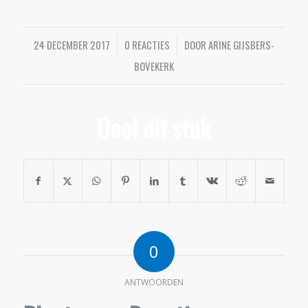
24 DECEMBER 2017
/
0 REACTIES
/
DOOR
ARINE GIJSBERS-
BOVEKERK
Deel dit stuk
0
ANTWOORDEN