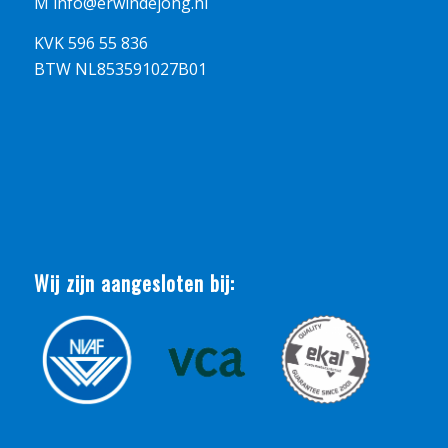
M
info@erwindejong.nl
KVK 596 55 836
BTW NL853591027B01
Wij zijn aangesloten bij: