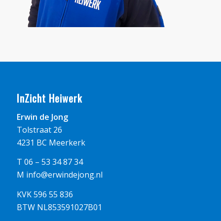
InZicht Heiwerk
Erwin de Jong
Tolstraat 26
4231 BC Meerkerk
T 06 – 53 34 87 34
M
info@erwindejong.nl
KVK 596 55 836
BTW NL853591027B01