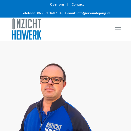
Over ons
Contact
Telefoon:
06 – 53 34 87 34
| E-mail:
info@erwindejong.nl